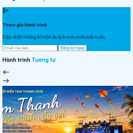
send
Tham gia hành trình
Cập nhật những bí mật du lịch mới nhất mỗi tuần.
Đăng ký ngay
Hành trình
Tương tự
west
east