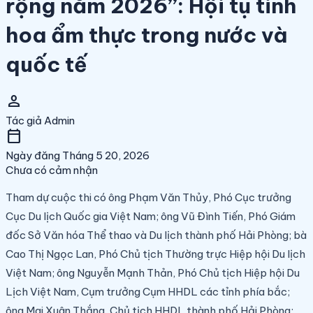
rộng năm 2026”: Hội tụ tinh
hoa ẩm thực trong nước và
quốc tế
person
Tác giả
Admin
calendar_today
Ngày đăng
Tháng 5 20, 2026
Chưa có cảm nhận
Tham dự cuộc thi có ông Phạm Văn Thủy, Phó Cục trưởng
Cục Du lịch Quốc gia Việt Nam; ông Vũ Đình Tiến, Phó Giám
đốc Sở Văn hóa Thể thao và Du lịch thành phố Hải Phòng; bà
Cao Thị Ngọc Lan, Phó Chủ tịch Thường trực Hiệp hội Du lịch
Việt Nam; ông Nguyễn Mạnh Thản, Phó Chủ tịch Hiệp hội Du
Lịch Việt Nam, Cụm trưởng Cụm HHDL các tỉnh phía bắc;
ông Mai Xuân Thắng, Chủ tịch HHDL thành phố Hải Phòng;