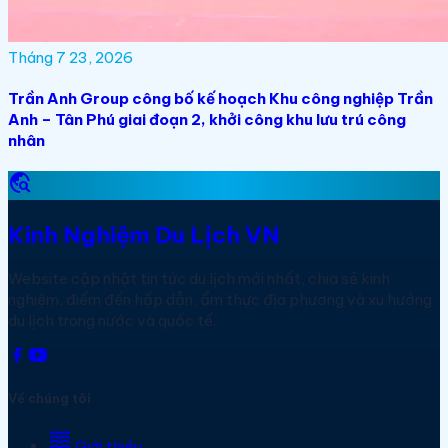
Tháng 7 23, 2026
Trần Anh Group công bố kế hoạch Khu công nghiệp Trần
Anh – Tân Phú giai đoạn 2, khởi công khu lưu trú công
nhân
travel_explore
Kinh Nghiệm Du Lịch VN
Website cập nhật tin tức du lịch mới nhất, chia sẻ kinh
nghiệm, điểm đến hấp dẫn, ẩm thực địa phương và xu hướng
du lịch trong nước và quốc tế.
Về chúng tôi
waves
Giới thiệu