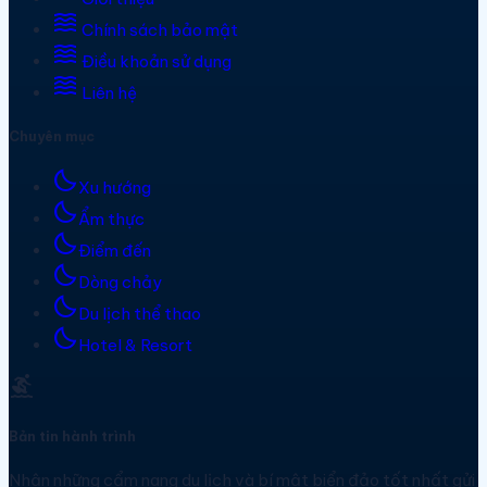
waves
Chính sách bảo mật
waves
Điều khoản sử dụng
waves
Liên hệ
Chuyên mục
bedtime
Xu hướng
bedtime
Ẩm thực
bedtime
Điểm đến
bedtime
Dòng chảy
bedtime
Du lịch thể thao
bedtime
Hotel & Resort
surfing
Bản tin hành trình
Nhận những cẩm nang du lịch và bí mật biển đảo tốt nhất gửi