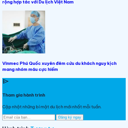
rộng hợp tác với Du lịch Việt Nam
Vinmec Phú Quốc xuyên đêm cứu du khách nguy kịch
mang nhóm máu cực hiếm
send
Tham gia hành trình
Cập nhật những bí mật du lịch mới nhất mỗi tuần.
Đăng ký ngay