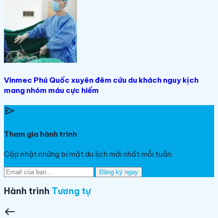
Vinmec Phú Quốc xuyên đêm cứu du khách nguy kịch
mang nhóm máu cực hiếm
send
Tham gia hành trình
Cập nhật những bí mật du lịch mới nhất mỗi tuần.
Đăng ký ngay
Hành trình
Tương tự
west