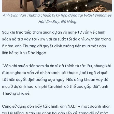
Anh Đinh Văn Thương chuẩn bị ký hợp đồng tại VPBH Vinhomes
Hải Vân Bay, Đà Nẵng
Sau khi trực tiếp tham quan dự án và nghe tư vấn về chính
sách hỗ trợ vay tới 70% với lãi suất tối đa chỉ 6%/năm trong
5 năm, anh Thương đã quyết định xuống tiền mua một căn
liền kề tại khu Đảo Ngọc.
“Vốn chỉ muốn đến xem dự án vì đã thích từ rất lâu, nhưng khi
được nghe tư vấn về chính sách, tôi thực sự bất ngờ vì quá
tốt nên quyết định xuống cọc ngay. Nếu cùng khoản vay đó
mua ở dự án khác, chi phí tài chính có thể cao gấp đôi”, anh
Thương chia sẻ.
Cũng sử dụng đòn bẩy tài chính, anh N.Q.T – một doanh nhân
tại Đà Nẵng, tự tin lựa chọn hai căn liền kề, trong đó có một