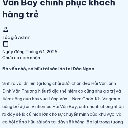
Vân Bay chinh phục khách
hàng trẻ
person
Tác giả
Admin
calendar_today
Ngày đăng
Tháng 6 1, 2026
Chưa có cảm nhận
Bỏ vốn nhỏ, sở hữu tài sản lớn tại Đảo Ngọc
Sinh ra và lớn lên tại làng chài dưới chân đèo Hải Vân, anh
Đinh Văn Thương hiểu rõ địa thế hiếm có cũng như giá trị và
tiềm năng của khu vực Làng Vân – Nam Chơn. Khi Vingroup
công bố dự án Vinhomes Hải Vân Bay, anh nhanh chóng nhận
ra đây sẽ là cú hích lớn cho sự chuyển mình của khu vực, và
cơ hội để sở hữu tài sản tại đây sẽ không lặp lại trong tương