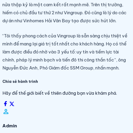
nửa thập kỷ là một cam kết rất mạnh mẽ. Trên thị trường,
hiếm có chủ đầu tư thứ 2 như Vingroup. Đó cũng là lý do các
dự án như Vinhomes Hải Vân Bay tạo được sức hút lớn.
“Tôi thấy phong cách của Vingroup là sẵn sàng chịu thiệt về
mình để mang lại giá trị tốt nhất cho khách hàng. Họ có thể
làm được điều đó nhờ vào 3 yếu tố: uy tín và tiềm lực tài
chính, pháp lý minh bạch và tiến đô thi công thần tốc”, ông
Nguyễn Đức Anh, Phó Giám đốc SSM Group, nhấn mạnh.
Chia sẻ hành trình
Hãy để thế giới biết về thiên đường bạn vừa khám phá.
person_filled
Admin