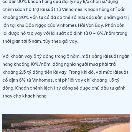
có đến 80% khách hàng của đại lý này lựa chọn sử dụng
chính sách hỗ trợ lãi suất từ Vinhomes. Khách hàng chỉ cần
khoảng 30% vốn tự có đã có thể sở hữu các sản phẩm giá trị
lớn tại khu Đảo Ngọc của Vinhomes Hải Vân Bay. Phần còn
lại được hỗ trợ vay với lãi suất cố định từ 0 – 6%/năm trong
thời gian tới 5 năm, tùy theo gói vay.
Với khoản vay 5 tỷ đồng trong 5 năm, mặt bằng lãi suất ngân
hàng khoảng 10%/năm, đồng nghĩa người mua phải trả
khoảng 2,5 tỷ đồng tiền lãi vay. Trong khi đó, với mức lãi suất
cố định 6% từ Vinhomes, chi phí lãi vay chỉ khoảng 1,5 tỷ
đồng. Khoản chênh lệch 1 tỷ đồng sẽ được chủ đầu tư gánh
thay cho khách hàng.