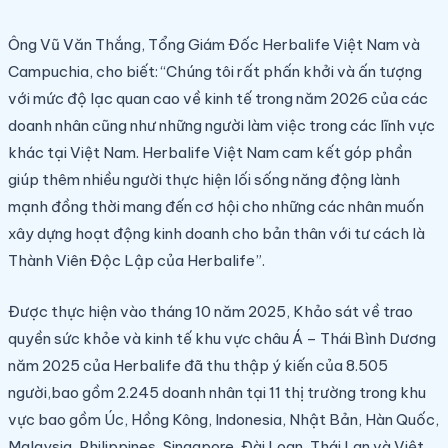
Ông Vũ Văn Thắng, Tổng Giám Đốc Herbalife Việt Nam và
Campuchia, cho biết: “Chúng tôi rất phấn khởi và ấn tượng
với mức độ lạc quan cao về kinh tế trong năm 2026 của các
doanh nhân cũng như những người làm việc trong các lĩnh vực
khác tại Việt Nam. Herbalife Việt Nam cam kết góp phần
giúp thêm nhiều người thực hiện lối sống năng động lành
mạnh đồng thời mang đến cơ hội cho những các nhân muốn
xây dựng hoạt động kinh doanh cho bản thân với tư cách là
Thành Viên Độc Lập của Herbalife”.
Được thực hiện vào tháng 10 năm 2025, Khảo sát về trao
quyền sức khỏe và kinh tế khu vực châu Á – Thái Bình Dương
năm 2025 của Herbalife đã thu thập ý kiến của 8.505
người,bao gồm 2.245 doanh nhân tại 11 thị trường trong khu
vực bao gồm Úc, Hồng Kông, Indonesia, Nhật Bản, Hàn Quốc,
Malaysia, Philippines, Singapore, Đài Loan, Thái Lan và Việt