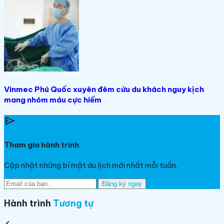
Vinmec Phú Quốc xuyên đêm cứu du khách nguy kịch
mang nhóm máu cực hiếm
send
Tham gia hành trình
Cập nhật những bí mật du lịch mới nhất mỗi tuần.
Đăng ký ngay
Hành trình
Tương tự