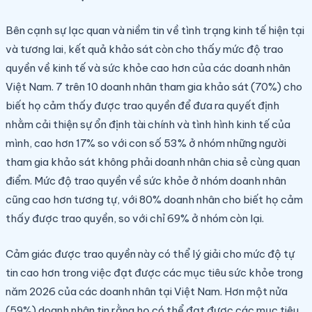
Bên cạnh sự lạc quan và niềm tin về tình trạng kinh tế hiện tại
và tương lai, kết quả khảo sát còn cho thấy mức độ trao
quyền về kinh tế và sức khỏe cao hơn của các doanh nhân
Việt Nam. 7 trên 10 doanh nhân tham gia khảo sát (70%) cho
biết họ cảm thấy được trao quyền để đưa ra quyết định
nhằm cải thiện sự ổn định tài chính và tình hình kinh tế của
mình, cao hơn 17% so với con số 53% ở nhóm những người
tham gia khảo sát không phải doanh nhân chia sẻ cùng quan
điểm. Mức độ trao quyền về sức khỏe ở nhóm doanh nhân
cũng cao hơn tương tự, với 80% doanh nhân cho biết họ cảm
thấy được trao quyền, so với chỉ 69% ở nhóm còn lại.
Cảm giác được trao quyền này có thể lý giải cho mức độ tự
tin cao hơn trong việc đạt được các mục tiêu sức khỏe trong
năm 2026 của các doanh nhân tại Việt Nam. Hơn một nửa
(59%) doanh nhân tin rằng họ có thể đạt được các mục tiêu