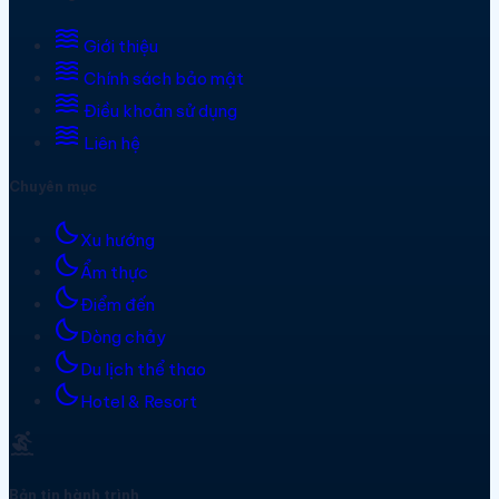
waves
Giới thiệu
waves
Chính sách bảo mật
waves
Điều khoản sử dụng
waves
Liên hệ
Chuyên mục
bedtime
Xu hướng
bedtime
Ẩm thực
bedtime
Điểm đến
bedtime
Dòng chảy
bedtime
Du lịch thể thao
bedtime
Hotel & Resort
surfing
Bản tin hành trình