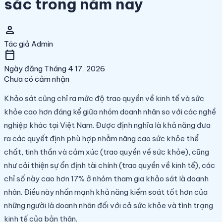
sắc trong năm nay
person
Tác giả
Admin
calendar_today
Ngày đăng
Tháng 4 17, 2026
Chưa có cảm nhận
Khảo sát cũng chỉ ra mức độ trao quyền về kinh tế và sức
khỏe cao hơn đáng kể giữa nhóm doanh nhân so với các nghề
nghiệp khác tại Việt Nam. Được định nghĩa là khả năng đưa
ra các quyết định phù hợp nhằm nâng cao sức khỏe thể
chất, tinh thần và cảm xúc (trao quyền về sức khỏe), cũng
như cải thiện sự ổn định tài chính (trao quyền về kinh tế), các
chỉ số này cao hơn 17% ở nhóm tham gia khảo sát là doanh
nhân. Điều này nhấn mạnh khả năng kiểm soát tốt hơn của
những người là doanh nhân đối với cả sức khỏe và tình trạng
kinh tế của bản thân.